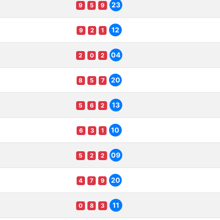
23
9
5
9
12
9
2
1
04
2
0
2
20
8
5
7
13
5
6
2
10
6
3
1
09
5
2
2
20
4
7
9
11
0
8
3