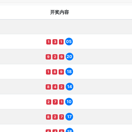
开奖内容
05
1
3
1
20
9
2
9
18
1
8
9
14
8
4
2
10
2
7
1
17
8
2
7
18
6
4
8