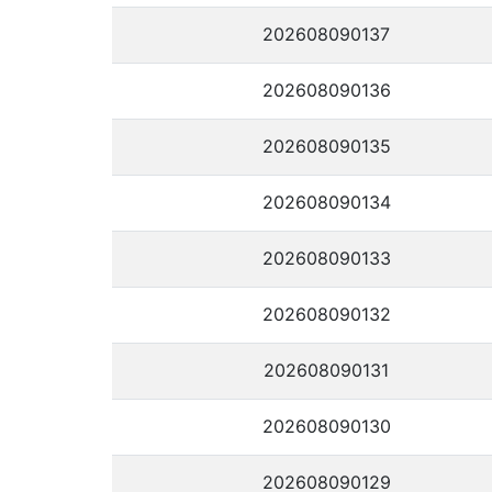
202608090137
202608090136
202608090135
202608090134
202608090133
202608090132
202608090131
202608090130
202608090129