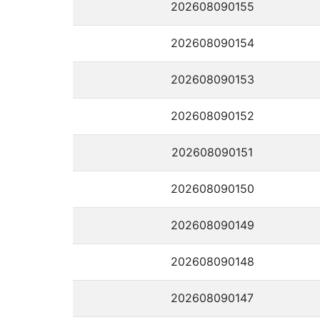
202608090155
202608090154
202608090153
202608090152
202608090151
202608090150
202608090149
202608090148
202608090147