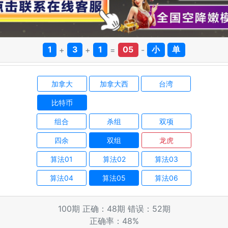
1
+
3
+
1
=
05
-
小
单
加拿大
加拿大西
台湾
比特币
组合
杀组
双项
四余
双组
龙虎
算法01
算法02
算法03
算法04
算法05
算法06
100
期 正确：
48
期 错误：
52
期
正确率：
48
%