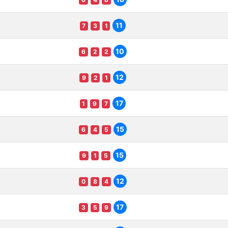
11
7
3
1
10
6
2
2
12
9
2
1
17
1
9
7
15
6
4
5
15
9
1
5
12
0
8
4
17
3
5
9