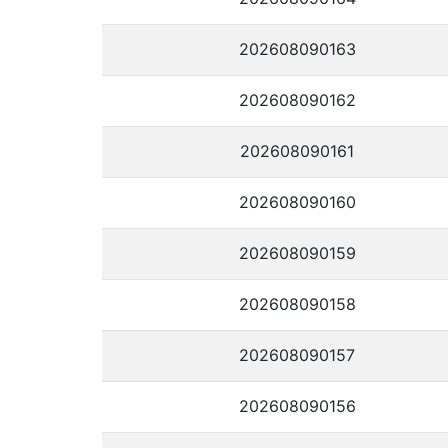
202608090163
202608090162
202608090161
202608090160
202608090159
202608090158
202608090157
202608090156