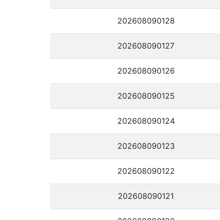
202608090128
202608090127
202608090126
202608090125
202608090124
202608090123
202608090122
202608090121